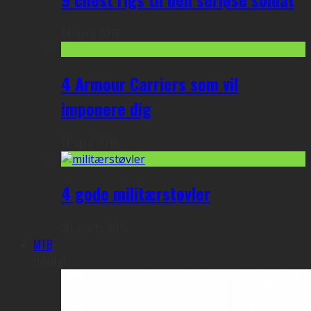
14. april 2016
4 Armour Carriers som vil
imponere dig
11. april 2016
4 gode militærstøvler
30. marts 2016
MTB
Udvalgt