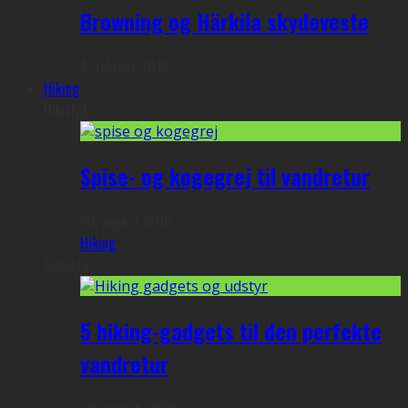
Browning og Härkila skydeveste
4. februar 2016
Hiking
Udvalgt
Spise- og kogegrej til vandretur
23. august 2016
Hiking
Seneste
5 hiking-gadgets til den perfekte
vandretur