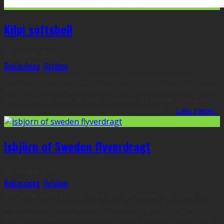
Kilpi softshell
26. oktober 2017
Beklædning
,
Outdoor
Med en Kilpi softshell jakke er du sikret en optimal
komfort, varme og ventilation, når du er ude på de mere
kølige tidspunkter af året. Jakkerne på denne liste kan
anvendes til såvel skiferier som vandreture i
...
Læs mere...
Isbjörn of Sweden flyverdragt
23. oktober 2017
Beklædning
,
Outdoor
De fleste børn er vilde med sne. De kaster sig rundt i det,
bygger snemænd og leger sneboldkrig. Når kulden først
indtræffer og rammer den lille krop, så er det ikke sjovt