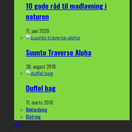
10 gode råd til madlavning i
naturen
11. juni 2020
Suunto Traverse Alpha
30. august 2018
Duffel bag
11. marts 2018
Beklædning
Klatring
Jagt
Udvalgt