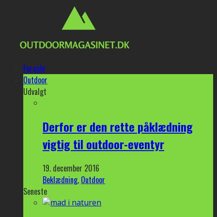
Forside
Outdoor
Udvalgt
Derfor er den rette påklædning
vigtig til outdoor-eventyr
19. december 2016
Beklædning
,
Outdoor
Seneste