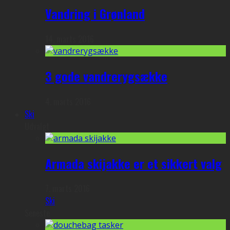
Vandring i Grønland
14. marts 2016
3 gode vandrerygsække
4. marts 2016
Ski
Udvalgt
Armada skijakke er et sikkert valg
7. marts 2016
Ski
Seneste