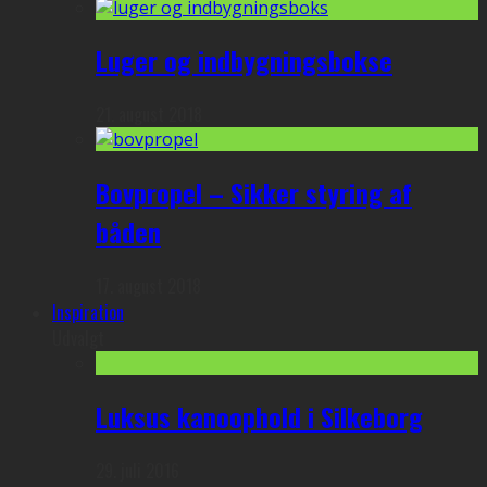
Luger og indbygningsbokse
21. august 2018
Bovpropel – Sikker styring af
båden
17. august 2018
Inspiration
Udvalgt
Luksus kanoophold i Silkeborg
29. juli 2016