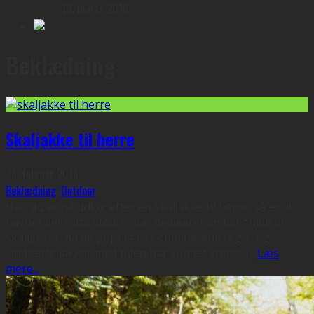
10. marts 2018
Beklædning
Skaljakke til herre
28. februar 2018
Beklædning
,
Outdoor
Hvis du er på udkig efter en skaljakke til herre, så er du
havnet det rette sted. Vi har dedikeret en hel guide til
skaljakker, da de populære kombinerede regn- og
vindtætte jakker med tiden har vundet større i
...
Læs
mere...