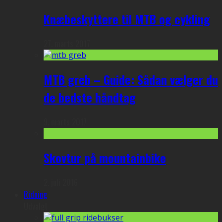
Knæbeskyttere til MTB og cykling
27. marts 2017
MTB greb – Guide: Sådan vælger du
de bedste håndtag
9. marts 2017
Skovtur på mountainbike
2. juli 2016
Ridning
Udvalgt