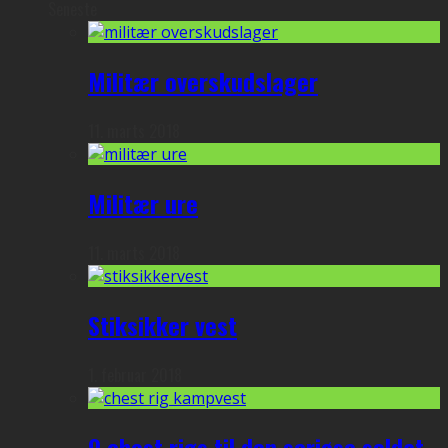
Seneste
Militær overskudslager
11. marts 2018
Militær ure
11. marts 2018
Stiksikker vest
1. februar 2018
9 chest rigs til den seriøse soldat