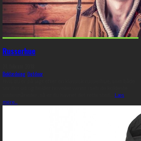
Russerhue
21. februar 2018
Beklædning
,
Outdoor
Hvis du er på jagt efter en klassisk russerhue, som både
ser flot ud og holder hovedet varmt i selv de koldeste
vintermåneder, så er du havnet det rette sted.
...
Læs
mere...