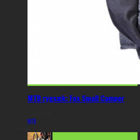
MTB rygsæk: Fox Small Camper
2. maj 2016
MTB
Seneste