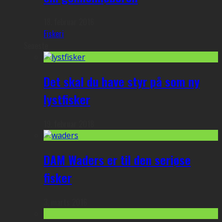
18. februar 2016
Fiskeri
Seneste
Det skal du have styr på som ny
lystfisker
19. februar 2018
DAM Waders er til den seriøse
fisker
3. marts 2016