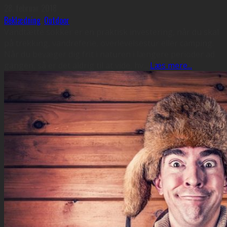
28. februar 2018
Beklædning
,
Outdoor
Vandtætte sokker er en praktisk investering, når du skal
på trekking, vandreferie, overlevelsestur eller camping.
Når du bevæger dig frit i naturen i længere perioder ad
gangen, så er det aldrig til at vide, hv
...
Læs mere...