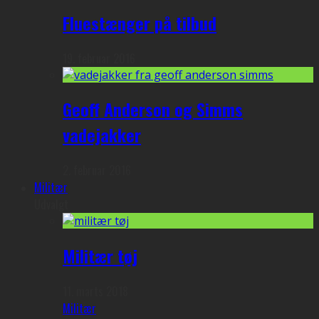
Fluestænger på tilbud
19. februar 2016
Geoff Anderson og Simms
vadejakker
2. februar 2016
Militær
Udvalgt
Militær tøj
11. marts 2018
Militær