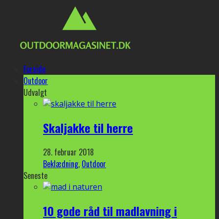
Forside
Outdoor
Udvalgt
Skaljakke til herre
28. februar 2018
Beklædning
,
Outdoor
Seneste
10 gode råd til madlavning i