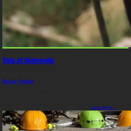
Valg af klatresele
28. marts 2016
Klatring
,
Outdoor
En klatresele er nødvendig at have, hvis du tager klatring
seriøst. Det er et af de vigtigste hjælpemidler, som en
klatrer overhovedet får brug for - og derfor handler det i
den grad om at vælge en god sele som
...
Læs mere...