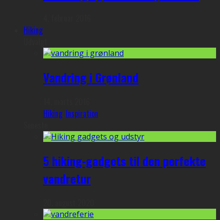
4. februar 2016
Hiking
Udvalgt
Vandring i Grønland
14. marts 2016
Hiking
,
Inspiration
Seneste
5 hiking-gadgets til den perfekte
vandretur
20. august 2020