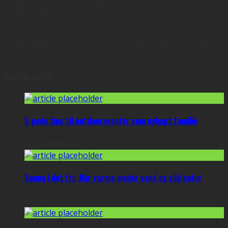
vil gøre outdoorlivet meget sjovere og mere
inspirerende.
Hvis du elsker eventyr i naturen og følelsen af frihed, så
er der ingen tvivl om, at Outdoormagasinet.dk er noget
for dig!
Har du set?
5 gode tips til outdooreventyr som nybagt familie
19. december 2025
Sauna i det fri: Når varme møder vand og vild natur
10. juni 2025