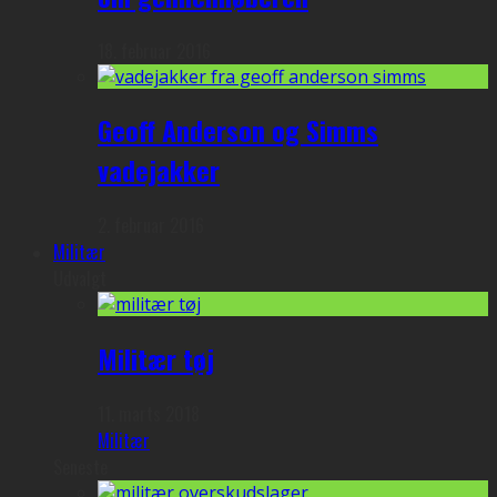
18. februar 2016
Geoff Anderson og Simms
vadejakker
2. februar 2016
Militær
Udvalgt
Militær tøj
11. marts 2018
Militær
Seneste