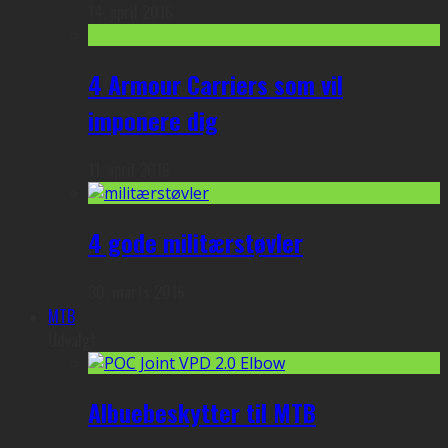
14. april 2016
4 Armour Carriers som vil
imponere dig
11. april 2016
4 gode militærstøvler
30. marts 2016
MTB
Udvalgt
Albuebeskytter til MTB