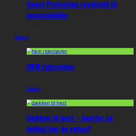
Sweet Protection rygskjold til
mountainbike
20. maj 2016
Ridning
Udvalgt
HKM ridestøvler
25. marts 2017
Ridning
Seneste
Dækken til hest – hvorfor og
hvilket bør du vælge?