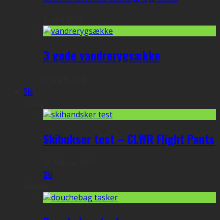
9. april 2016
3 gode vandrerygsække
4. marts 2016
Ski
Udvalgt
Skibukser test – CLWR Flight Pants
28. februar 2017
Ski
Seneste