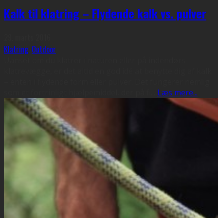
Kalk til klatring – Flydende kalk vs. pulver
29. marts 2016
Klatring
,
Outdoor
Uanset om du klatrer i naturen eller på indendørs
klatrevægge, er det altid en god idé at benytte dig af kalk
– enten i flydende form eller pulver. Det fungerer nemlig
som et fortrinligt hjælpemiddel, der på fl
...
Læs mere...