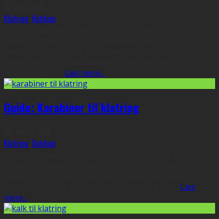
15. april 2016
Klatring
,
Outdoor
Vil du i gang med at klatre? Så får du med stor
sandsynlighed brug for et klatrereb. Her på
Outdoormagasinet.dk har vi lavet en guide til, hvordan du
vælger det helt rette klatrereb – herunder en
redegørelse fo
...
Læs mere...
Guide: Karabiner til klatring
30. marts 2016
Klatring
,
Outdoor
Hvis du er nået til det punkt, hvor klatring for alvor er
blevet til en seriøs hobby, får du brug for nogle gode
karabiner af simple sikkerhedsårsager. Der findes dog
mange karabiner på markedet, og da en god k
...
Læs
mere...