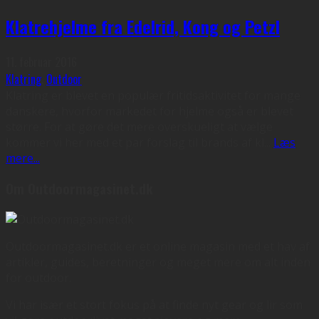
Klatrehjelme fra Edelrid, Kong og Petzl
11. februar 2016
Klatring
,
Outdoor
Klatring er blevet en populær fritidsaktivitet for mange
danskere, hvorfor markedet for hjelme også er blevet
større. For at gøre det mere overskueligt at vælge
kommer vi her med et par forslag til brands af kl
...
Læs
mere...
Om Outdoormagasinet.dk
Outdoormagasinet.dk er et online magasin med et hav af
artikler, guides, beretninger og meget mere om alt inden
for outdoor.
Vi har især et stort fokus på at finde nyt gear og lir som