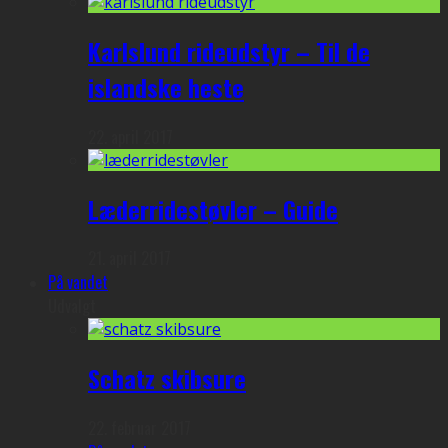
Karlslund rideudstyr – Til de
islandske heste
22. april 2017
Læderridestøvler – Guide
21. april 2017
På vandet
Udvalgt
Schatz skibsure
22. februar 2017