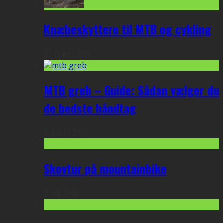
Knæbeskyttere til MTB og cykling
27. marts 2017
MTB greb – Guide: Sådan vælger du
de bedste håndtag
9. marts 2017
Skovtur på mountainbike
2. juli 2016