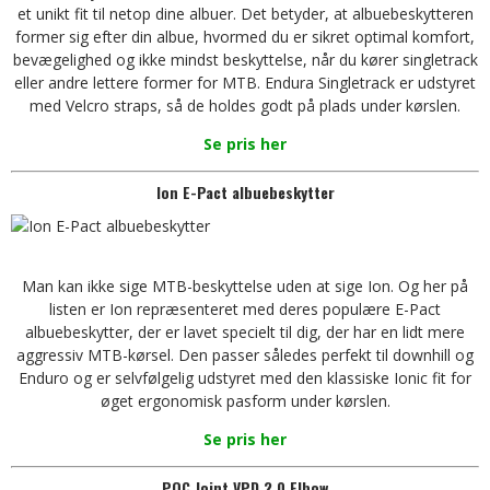
et unikt fit til netop dine albuer. Det betyder, at albuebeskytteren
former sig efter din albue, hvormed du er sikret optimal komfort,
bevægelighed og ikke mindst beskyttelse, når du kører singletrack
eller andre lettere former for MTB. Endura Singletrack er udstyret
med Velcro straps, så de holdes godt på plads under kørslen.
Se pris her
Ion E-Pact albuebeskytter
Man kan ikke sige MTB-beskyttelse uden at sige Ion. Og her på
listen er Ion repræsenteret med deres populære E-Pact
albuebeskytter, der er lavet specielt til dig, der har en lidt mere
aggressiv MTB-kørsel. Den passer således perfekt til downhill og
Enduro og er selvfølgelig udstyret med den klassiske Ionic fit for
øget ergonomisk pasform under kørslen.
Se pris her
POC Joint VPD 2.0 Elbow