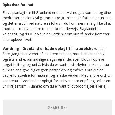
Oplevelser for livet
En velplanlagt tur til Grønland er uden tvivl noget, som du og dine
medrejsende aldrig vil glemme. De grønlandske forhold er unikke,
og det er altid med naturen i fokus – du kommer nemlig ikke til at
møde ret mange andre mennesker undervejs. Baglandet er
kolossalt, og du vil opleve en verden, som kun få andre kommer
til at opleve i livet.
Vandring i Grønland er både oplagt til naturelskere
, der
flere gange har været på ekstreme rejser, men henvender sig
også til andre, almindelige slags rejsende, som blot vil opleve
noget helt nyt og unikt. Hvis du er vant til storbyferier, kan en tur
til Grønland give dig et godt perspektiv og måske sikre dig en
bedre forståelse for naturen og måske verden. Med andre ord: En
vandretur i Grønland er oplagt for enhver som er på jagt efter en
unik rejseform – uanset om du er vant til outdoorrejser eller ej.
SHARE ON: