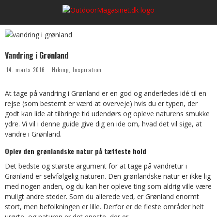
Vandring i Grønland
14. marts 2016
Hiking
,
Inspiration
At tage på vandring i Grønland er en god og anderledes idé til en
rejse (som bestemt er værd at overveje) hvis du er typen, der
godt kan lide at tilbringe tid udendørs og opleve naturens smukke
ydre. Vi vil i denne guide give dig en ide om, hvad det vil sige, at
vandre i Grønland.
Oplev den grønlandske natur på tætteste hold
Det bedste og største argument for at tage på vandretur i
Grønland er selvfølgelig naturen. Den grønlandske natur er ikke lig
med nogen anden, og du kan her opleve ting som aldrig ville være
muligt andre steder. Som du allerede ved, er Grønland enormt
stort, men befolkningen er lille. Derfor er de fleste områder helt
urørte, og naturen er det eneste, der er.