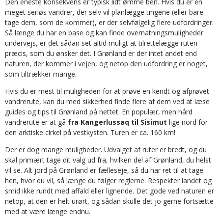
Den eneste konsekvens er typisk lidt ømme ben. Hvis du er en
meget seriøs vandrer, der selv vil planlægge tingene (eller bare
tage dem, som de kommer), er der selvfølgelig flere udfordringer.
Så længe du har en base og kan finde overnatningsmuligheder
undervejs, er det sådan set altid muligt at tilrettelægge ruten
præcis, som du ønsker det. I Grønland er der intet andet end
naturen, der kommer i vejen, og netop den udfordring er noget,
som tiltrækker mange.
Hvis du er mest til muligheden for at prøve en kendt og afprøvet
vandrerute, kan du med sikkerhed finde flere af dem ved at læse
guides og tips til Grønland på nettet. En populær, men hård
vandrerute er at gå
fra Kangerlussaq til Sisimut
lige nord for
den arktiske cirkel på vestkysten. Turen er ca. 160 km!
Der er dog mange muligheder. Udvalget af ruter er bredt, og du
skal primært tage dit valg ud fra, hvilken del af Grønland, du helst
vil se. Alt jord på Grønland er fælleseje, så du har ret til at tage
hen, hvor du vil, så længe du følger reglerne. Respekter landet og
smid ikke rundt med affald eller lignende. Det gode ved naturen er
netop, at den er helt urørt, og sådan skulle det jo gerne fortsætte
med at være længe endnu.