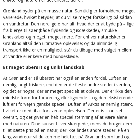
Grønland byder på en masse natur. Samtidig er forholdene meget
varierede, hvilket betyder, at du vil se meget forskelligt på sådan
en vandretur. Den nordlige ø har alt, hvad der er at byde på – lige
fra bjerge til søer (både flydende og isdækkede), smukke
landskaber og meget, meget mere. For enhver naturelsker er
Grønland altså den ultimative oplevelse; og da almindelig
transport ikke er en mulighed, står du tilbage med valget mellem
at vandre eller køre med hundeslæde.
Et meget uberørt og unikt landskab
At Grønland er så uberørt har også en anden fordel. Luften er
nemlig langt friskere, end den er de fleste andre steder i verden,
og det er noget, der er meget specielt at opleve. Der er ikke den
mindste form for forurening eller lignende – og den eksisterende
luft er i forvejen ganske speciel. Duften af Arktis er nemlig stærk,
hvilket er med til at forstærke oplevelsen. Der er is stort set
overalt, og det giver en helt speciel stemning af at være alene
med naturen. Dine sanser bliver skærpede, mens du bruger dem
til at sætte pris på en natur, der ikke findes andre steder. På en
lang vandretur vil du komme helt tæt på Grønland som land og