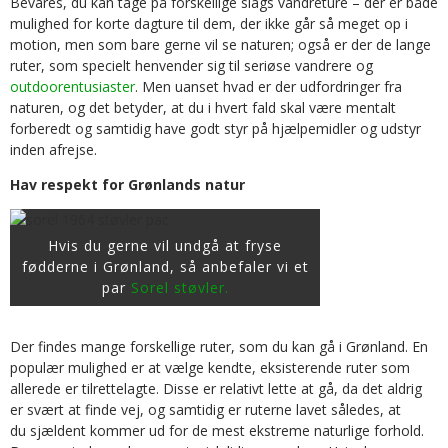
Bevares, du kan tage på forskellige slags vandreture – der er både
mulighed for korte dagture til dem, der ikke går så meget op i
motion, men som bare gerne vil se naturen; også er der de lange
ruter, som specielt henvender sig til seriøse vandrere og
outdoorentusiaster
. Men uanset hvad er der udfordringer fra
naturen, og det betyder, at du i hvert fald skal være mentalt
forberedt og samtidig have godt styr på hjælpemidler og udstyr
inden afrejse.
Hav respekt for Grønlands natur
Hvis du gerne vil undgå at fryse
fødderne i Grønland, så anbefaler vi et
par
Sorel støvler.
Der findes mange forskellige ruter, som du kan gå i Grønland. En
populær mulighed er at vælge kendte, eksisterende ruter som
allerede er tilrettelagte. Disse er relativt lette at gå, da det aldrig
er svært at finde vej, og samtidig er ruterne lavet således, at
du sjældent kommer ud for de mest ekstreme naturlige forhold.