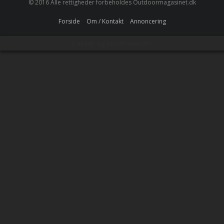
© 2016 Alle rettigheder forbeholdes Outdoormagasinet.dk
Forside
Om / Kontakt
Annoncering
Cookie- og privatlivspolitik