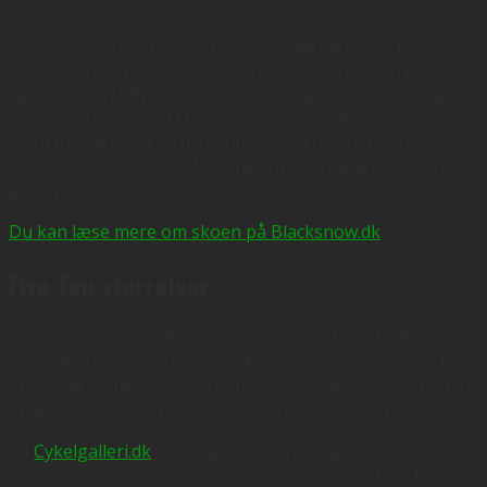
Five Ten Freerider Contant er mærkets letteste free ride
sko. Skoen er perfekt til de længere tur, hvor du har
behov for en høj komfort. Gummisålen er noget af det
bedste ved denne MTB sko. Den sikrer nemlig, at du
uden problemer kan flytte din fod på pedalen efter
behov. Derudover er sålen med til at fordele dit tryk på
en super effektiv måde.
Du kan læse mere om skoen på Blacksnow.dk
Five Ten størrelser
Der hersker forholdsvis stor usikkerhed om, hvilken
størrelse du bør vælge, hvis du vil have Five Ten sko. Folk
er meget uenige om, hvordan størrelserne: Nogle mener,
at de er store i størrelsen og andre synes de er små.
På
Cykelgalleri.dk
er der en glimrende debattråd, hvor
folk deler deres umiddelbare erfaringer med Five Ten