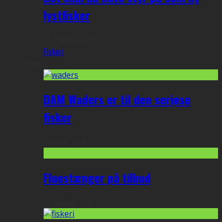
lystfisker
19. februar 2018
Fiskeri
Seneste
DAM Waders er til den seriøse
fisker
3. marts 2016
Fluestænger på tilbud
19. februar 2016