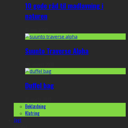
10 gode råd til madlavning i
naturen
11. juni 2020
Suunto Traverse Alpha
30. august 2018
Duffel bag
11. marts 2018
Beklædning
Klatring
Jagt
Udvalgt