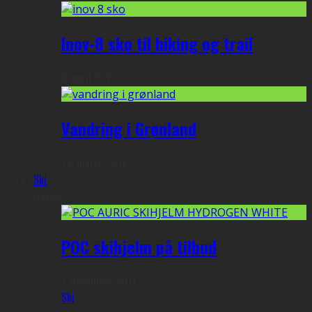
Inov-8 sko til hiking og trail
9. april 2016
Vandring i Grønland
14. marts 2016
Ski
Udvalgt
POC skihjelm på tilbud
1. december 2017
Ski