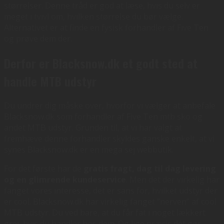
størrelser. Denne tråd er god at læse, hvis du selv er
meget i tvivl om, hvilken størrelse du bør vælge.
Alternativet er at finde en fysisk forhandler af Five Ten
og prøve dem der.
Derfor er Blacksnow.dk et godt sted at
handle MTB udstyr
Du undrer dig måske over, hvorfor vi vælger at anbefale
Blacksnow.dk som forhandler af Five Ten mtb sko og
andet MTB udstyr. Grunden til, at vi har valgt at
fremhæve denne forhandler skyldes ganske enkelt, at vi
synes Blacksnow.dk er en mega sej webbutik.
For det første har de
gratis fragt, dag til dag levering
og en glimrende kundeservice
. Men det der virkelig har
fanget vores interesse, det er sans for, hvilket udstyr der
er cool. Blacksnow.dk har virkelig fanget ”nerven” af cool
MTB udstyr. Du ved bare, at du får fat i noget lækkert
grej, hvis du handler hos dem. Og lige præcis dét gør