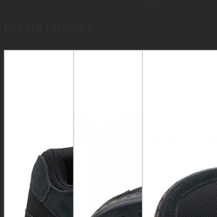
introduceret for fire af mærkets topmodeller.
FIVE TEN FREERIDER