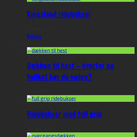
Kingsland ridebukser
17. januar 2017
Ridning
Seneste
Dækken til hest – hvorfor og
hvilket bør du vælge?
1. maj 2017
Ridebukser med full grip
28. april 2017