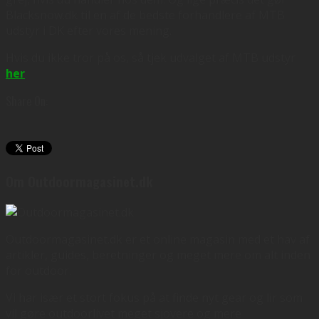
Blacksnow.dk til en af de bedste forhandlere af MTB
udstyr i DK efter vores mening.
Hvis du ikke tror på os, så tjek udvalget af MTB udstyr
her
.
Share On:
Om Outdoormagasinet.dk
Outdoormagasinet.dk er et online magasin med et hav af
artikler, guides, beretninger og meget mere om alt inden
for outdoor.
Vi har især et stort fokus på at finde nyt gear og lir som
vil gøre outdoorlivet meget sjovere og mere