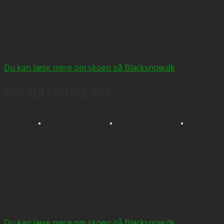
Vil du gerne have et par gode sko til flat pedaler, så er
Five Ten Freerider et glimrende køb. Freerider er især
gode takket være det komfortable fit og ikke mindst det
skridsikre gummi. De fleste som prøver denne sko giver
udtryk for, at skoens performance er helt i top.
Du kan læse mere om skoen på Blacksnow.dk
FIVE TEN KESTREL BOA
Er du derimod på jagt efter en Five Ten sko til klik, så er
Kestral Boa et godt valg. Skoen er perfekt til all mountain
og de længere ture på MTB’en. Da skoen ikke er verdens
stiveste, så kan du uden problemer hike i den. Derudover
er Five Ten Kestrel Boa lavet med henblik på at få så
meget power fra dine ben og ud i pedalerne.
Du kan læse mere om skoen på Blacksnow.dk