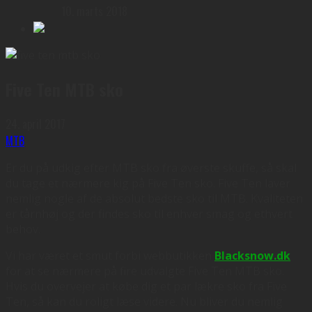
10. marts 2018
Five Ten MTB sko
24. april 2017
MTB
Er du på udkig efter MTB sko fra øverste skuffe, så skal
du tage et nærmere kig på Five Ten sko. Five Ten laver
nemlig nogle af de absolut bedste sko til MTB. Kvaliteten
er tårnhøj og der findes sko til enhver smag og ethvert
behov.
Vi har været et smut forbi webbutikken
Blacksnow.dk
for at se nærmere på fire udvalgte Five Ten MTB sko.
Hvis du overvejer at købe dig et par lækre sko fra Five
Ten, så kan du roligt læse videre. Nu bliver du nemlig