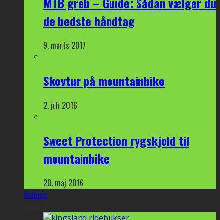
MTB greb – Guide: Sådan vælger du
de bedste håndtag
9. marts 2017
Skovtur på mountainbike
2. juli 2016
Sweet Protection rygskjold til
mountainbike
20. maj 2016
Ridning
Udvalgt