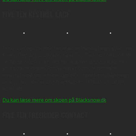
FIVE TEN KESTREL LACE
Er du ikke den største fan af boa-systemet eller synes du
snørebånd er mere lirens, så er Five Ten Kestrel Lace det
perfekte valg for dig. Her får du samme specifikationer
som boa-modellen. Forskellen er bare, at denne er
udstyret med snørebånd. Om du vælger snørebånd eller
boa-system, det er en smagssag. En MTB sko med høj
komfort!
Du kan læse mere om skoen på Blacksnow.dk
FIVE TEN FREERIDER CONTACT