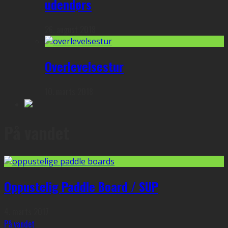
udendørs
26. august 2018
Overlevelsestur
10. marts 2018
På vandet
Oppustelig Paddle Board / SUP
4. marts 2017
På vandet