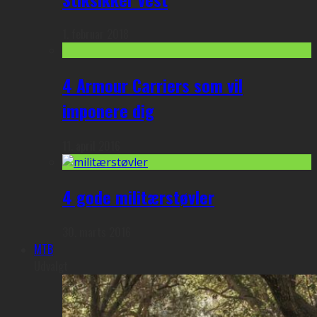
1. februar 2018
4 Armour Carriers som vil
imponere dig
11. april 2016
4 gode militærstøvler
30. marts 2016
MTB
Udvalgt