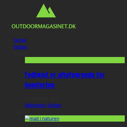
Forside
Outdoor
Udvalgt
Fodtøjet er altafgørende for
komforten
27. december 2016
Beklædning
,
Outdoor
Seneste