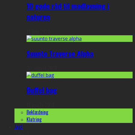
10 gode råd til madlavning i
naturen
11. juni 2020
Suunto Traverse Alpha
30. august 2018
Duffel bag
11. marts 2018
Beklædning
Klatring
Jagt
Udvalgt