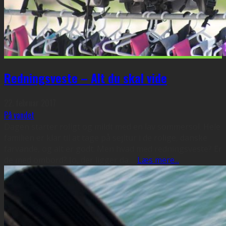
Redningsveste – Alt du skal vide
22. februar 2017
På vandet
Dagen starter roligt og mildt med en lav sommersol. Hele
familien er klar til at tage på sejltur i de rolige, danske
farvande, og alt er godt. Men hvad med redningsveste? Er
de med ombord? Jo, der ligger da
...
Læs mere...