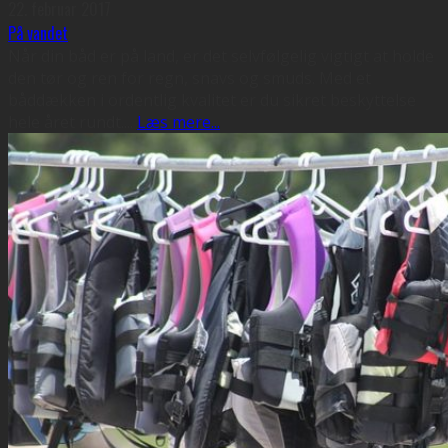
22. februar 2017
På vandet
Når din båd er på land, er det selvfølgelig vigtigt at holde
den tør og ren for regn, snavs og smuds. Med et
båddækken i ordentlig kvalitet er du sikret beskyttelse
hele året rundt.
...
Læs mere...