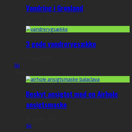
Vandring i Grønland
14. marts 2016
3 gode vandrerygsække
4. marts 2016
Ski
Udvalgt
Beskyt ansigtet med en Airhole
ansigtsmaske
15. oktober 2019
Ski