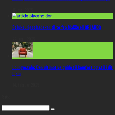
16. maj 2025
Et luksuriøst badekar til to fra MaXXwell ORLANDO
24. april 2025
Loungestole: Den ultimative guide til komfort og stil i dit
hjem
14. februar 2025
Søg