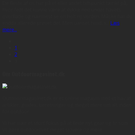
De fleste af os har på et eller andet tidspunkt tænkt på,
hvor fedt det kunne være at dykke ned under havets
overflade og nærmest se en helt ny verden. Måske har du
endda allerede prøvet det. Men uanset hvad, s
...
Læs
mere...
1
2
3
Om Outdoormagasinet.dk
Outdoormagasinet.dk er et online magasin med et hav af
artikler, guides, beretninger og meget mere om alt inden
for outdoor.
Vi har især et stort fokus på at finde nyt gear og lir som
vil gøre outdoorlivet meget sjovere og mere