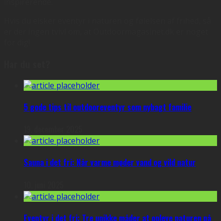
inspirerende.
Hvis du elsker eventyr i naturen og følelsen af frihed, så
er der ingen tvivl om, at Outdoormagasinet.dk er noget
for dig!
Har du set?
5 gode tips til outdooreventyr som nybagt familie
19. december 2025
Sauna i det fri: Når varme møder vand og vild natur
10. juni 2025
Eventyr i det fri: Tre unikke måder at opleve naturen på