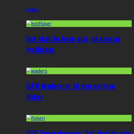
19. februar 2016
Fiskeri
Seneste
Det skal du have styr på som ny
lystfisker
19. februar 2018
DAM Waders er til den seriøse
fisker
3. marts 2016
OGP Snurrebassen: Det skal du vide