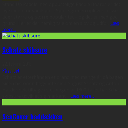
Stand Up Paddle med oppustelige Paddle Boards er det
nye inden for vandsport. Sportsgrenen oplever i disse
tider større og større popularitet – og det er med god
grund: Her er der nemlig tale om en sjov og udfo
...
Læs
mere...
Schatz skibsure
22. februar 2017
På vandet
Schatz er efterhånden et brand med mange år på bagen.
Siden historien begyndte med August Schatz og Anton
Harder helt tilbage i slutningen af 1800-tallet har Schatz
skibsure udviklet sig markant.
...
Læs mere...
SeaCover båddækken