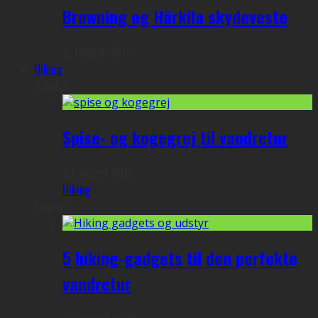
Browning og Härkila skydeveste
4. februar 2016
Hiking
Udvalgt
Spise- og kogegrej til vandretur
23. august 2016
Hiking
Seneste
5 hiking-gadgets til den perfekte
vandretur