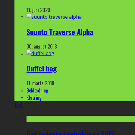
11. juni 2020
Suunto Traverse Alpha
30. august 2018
Duffel bag
11. marts 2018
Beklædning
Klatring
Jagt
Udvalgt
Det fedeste jagtudstyr i 2017