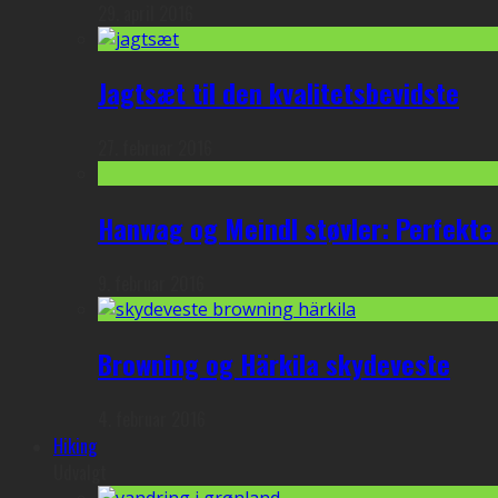
29. april 2016
Jagtsæt til den kvalitetsbevidste
27. februar 2016
Hanwag og Meindl støvler: Perfekte t
9. februar 2016
Browning og Härkila skydeveste
4. februar 2016
Hiking
Udvalgt