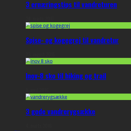
3 ernæringstips til vandreturen
24. marts 2017
Spise- og kogegrej til vandretur
23. august 2016
Inov-8 sko til hiking og trail
9. april 2016
3 gode vandrerygsække
4. marts 2016