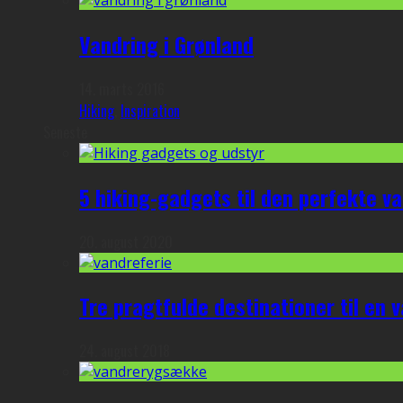
Vandring i Grønland
14. marts 2016
Hiking
,
Inspiration
Seneste
5 hiking-gadgets til den perfekte v
20. august 2020
Tre pragtfulde destinationer til en 
24. august 2018