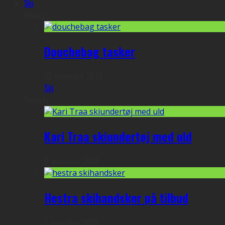
Ski
Udvalgt
Douchebag tasker
13. november 2019
Ski
Seneste
Kari Traa skiundertøj med uld
9. november 2019
Hestra skihandsker på tilbud
1. november 2019