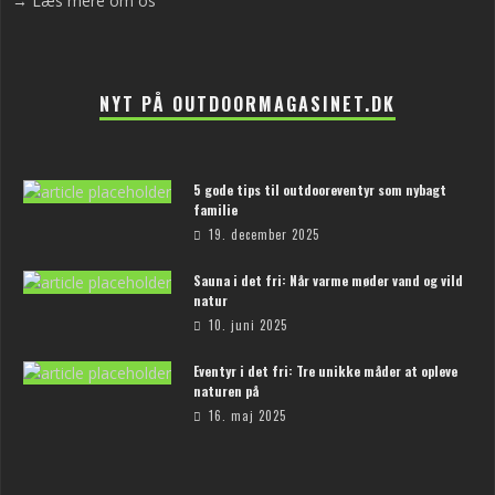
→ Læs mere om os
NYT PÅ OUTDOORMAGASINET.DK
5 gode tips til outdooreventyr som nybagt
familie
19. december 2025
Sauna i det fri: Når varme møder vand og vild
natur
10. juni 2025
Eventyr i det fri: Tre unikke måder at opleve
naturen på
16. maj 2025