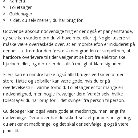
Kamera
Toiletsager
Guidebøger
+ det, du selv mener, du har brug for
Udover de absolut nødvendige ting er der også et par genstande,
dy selv kan vurdere om du vil have med eller ej. Nogle læsere vil
måske være overraskede over, at en mobiltelefon er inkluderet på
denne liste frem for den første – men grunden er simpelthen, at
hardcore overlevere til tider vælger at se bort fra elektroniske
hjælpemidler, og derfor er det altså muligt at klare sig uden.
Ellers kan en mindre taske også altid bruges ved siden af den
store. Hatte og solbriller kan være gode, hvis du er på
overlevelsestur i varme forhold. Toiletsager er for mange en
nødvendighed, men nogle fravælger dem. Vurdér selv, hvilke
toiletsager du har brug for – det svinger fra person til person.
Guidebøger kan også være gode at medbringe, men langt fra
nødvendige. Derudover har du sikkert selv et par personlige ting,
du ønsker at medbringe, og det skal der selvfølgelig også være
plads til.