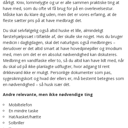
dårligt. Kniv, lommelygte og ur er alle sammen praktiske ting at
have med, som du ofte vil få brug for på en overlevelsestur.
Måske kan du klare dig uden, men det er vores erfaring, at de
fleste sætter pris på at have medbragt det.
Du skal selvfølgelig også altid huske et lille, almindeligt
førstehjælpssæt i tilfælde af, der skulle ske noget. Hvis du bruger
medicin i dagligdagen, skal det naturligvis også medbringes –
derudover er det altid smart at have hovedpinepiller og Imodium
med, men om det er en absolut nødvendighed kan diskuteres.
Medbring en vandflaske eller to, så du altid kan have lidt med, når
du skal ud på ikke-planlagte udflugter, hvor adgang til rent
drikkevand ikke er muligt. Personlige dokumenter som pas,
sygesikringskort og hvad der ellers er, må bestemt betegnes som
en nødvendighed – så husk især dét.
Andre relevante, men ikke nødvendige ting
Mobiltelefon
En mindre taske
Hat/kasket/hætte
Solbriller