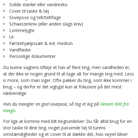
Solide støvler eller vandresko
Cover til taske & tøj
Sovepose og telt/teltflage
Schweizerkniv (eller anden slags kniv)
Lommelygte
Ur
Førstehjælpssæt & evt. medicin
Vandflaske
Personlige dokumenter
Du kunne sagtens tilføje et hav af flere ting, men sandheden er,
at der ikke er nogen grund til at tage alt for mange ting med. Less
is more, som man siger. Ofte pakker du ting, som ikke kommer i
brug – og derfor er det vigtigst kun at fokusere på det mest
nødvendige.
Hvis du mangler en god sovepose, så tag et kig på
Venom 600 fra
Vango
.
For lige at komme med lidt begrundelser: Du får altid brug for en
stor taske til dine ting, noget passende tøj til turens
omstændigheder og et cover til at dække det, hvis vejret bliver