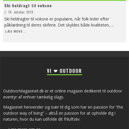
Ski heldragt til voksne
14. oktober 2019
Ski heldragter til voksne er populære, når folk leder efter
påklædning til deres skiferie. Det skyldes både kvaliteten,
...
LÆS MERE...
VI ❤ OUTDOOR
OutdoorMagasinet.dk er et online magasin dedikeret til outdoor
eventyr af enhver tænkelig slags.
Magasinet henvender sig især til dig som har en passion for ”the
outdoor way of living” – altså en passion for at opholde dig i
naturen, hvor du kan udfolde dit friluftsliv.