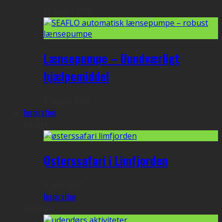
17. august 2018
Lænsepumpe – Uundværligt
hjælpemiddel
8. august 2018
Inspiration
Udvalgt
Østerssafari i Limfjorden
5. april 2017
Inspiration
Seneste