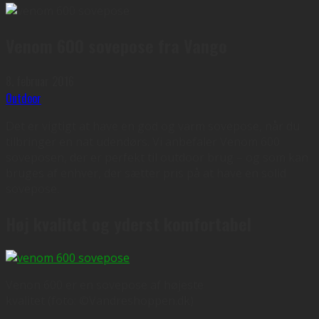
Venom 600 sovepose fra Vango
8. februar 2016
Outdoor
Det er vigtigt at have en god og varm sovepose, når du
tilbringer en nat udendørs. Vi anbefaler Venom 600
soveposen, der er perfekt til outdoor brug – og som kan
bruges af enhver, der sætter pris på at have en solid
sovepose.
Høj kvalitet og yderst komfortabel
Venon 600 er en sovepose af højeste
kvalitet (foto: ©Vandreshoppen.dk)