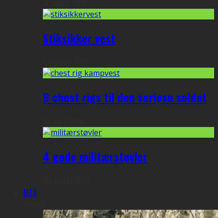
11. marts 2018
Stiksikker vest
1. februar 2018
9 chest rigs til den seriøse soldat
14. april 2016
4 gode militærstøvler
30. marts 2016
MTB
Udvalgt