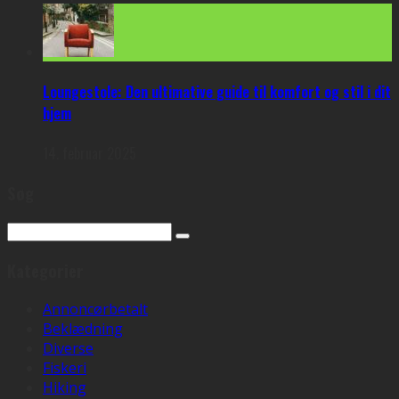
Loungestole: Den ultimative guide til komfort og stil i dit
hjem
14. februar 2025
Søg
Kategorier
Annoncørbetalt
Beklædning
Diverse
Fiskeri
Hiking