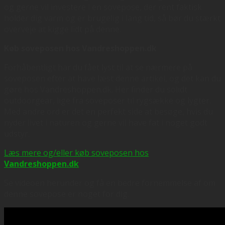
og gerne vil investere i en sovepose, der rent faktisk
holder dig varm og er brugelig i lang tid, så bør du stærkt
overveje at kigge lidt på denne.
Køb soveposen hos Vandreshoppen.dk
Forhåbentligt har du fået lyst til at se nærmere på
soveposen efter at have læst denne artikel, og det kan du
gøre hos Vandreshoppen.dk. Her finder du solidt
outdoorgear, lige fra soveposer til rygsække og lygter.
Med andre ord er det en perfekt side at besøge, hvis du
nyder livet i naturen og gerne vil have fat i noget godt
udstyr.
Læs mere og/eller køb soveposen hos
Vandreshoppen.dk
Se videoen herunder og få en bedre fornemmelse af om
denne sovepose er noget for dig.