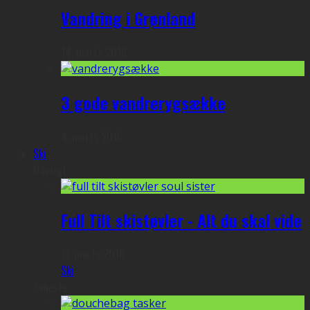
Vandring i Grønland
14. marts 2016
3 gode vandrerygsække
4. marts 2016
Ski
Udvalgt
Full Tilt skistøvler - Alt du skal vide
11. marts 2016
Ski
Seneste