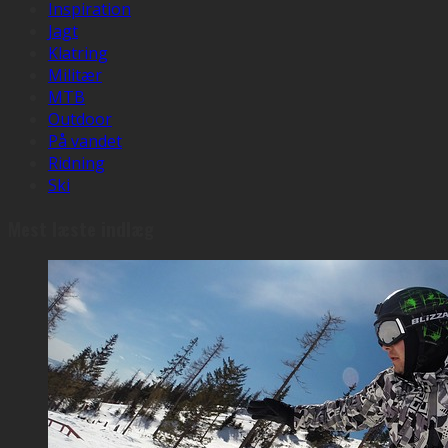
Inspiration
Jagt
Klatring
Militær
MTB
Outdoor
På vandet
Ridning
Ski
Mest læste indlæg