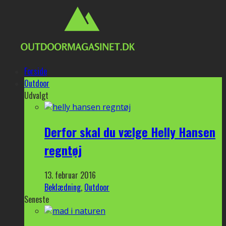
Forside
Outdoor
Udvalgt
Derfor skal du vælge Helly Hansen
regntøj
13. februar 2016
Beklædning
,
Outdoor
Seneste