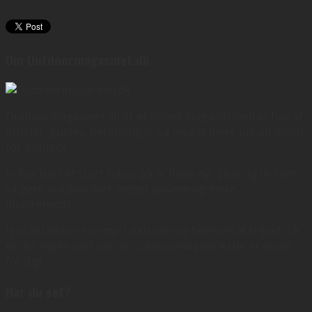
Om Outdoormagasinet.dk
Outdoormagasinet.dk er et online magasin med et hav af
artikler, guides, beretninger og meget mere om alt inden
for outdoor.
Vi har især et stort fokus på at finde nyt gear og lir som
vil gøre outdoorlivet meget sjovere og mere
inspirerende.
Hvis du elsker eventyr i naturen og følelsen af frihed, så
er der ingen tvivl om, at Outdoormagasinet.dk er noget
for dig!
Har du set?