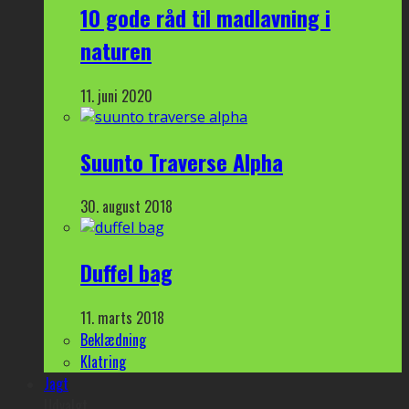
10 gode råd til madlavning i
naturen
11. juni 2020
Suunto Traverse Alpha
30. august 2018
Duffel bag
11. marts 2018
Beklædning
Klatring
Jagt
Udvalgt