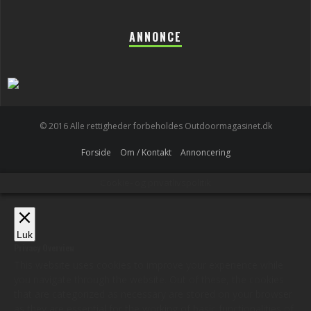
ANNONCE
© 2016 Alle rettigheder forbeholdes Outdoormagasinet.dk
Forside
Om / Kontakt
Annoncering
Cookie- og privatlivspolitik
Luk
Privacy Overview
This website uses cookies to improve your experience while
you navigate through the website. Out of these, the cookies
that are categorized as necessary are stored on your browser
as they are essential for the working of basic functionalities of