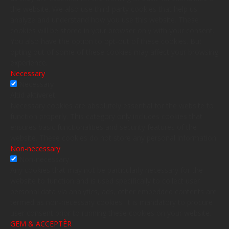
the website. We also use third-party cookies that help us
analyze and understand how you use this website. These
cookies will be stored in your browser only with your consent.
You also have the option to opt-out of these cookies. But
opting out of some of these cookies may affect your browsing
experience.
Necessary
Necessary
Altid aktiveret
Necessary cookies are absolutely essential for the website to
function properly. This category only includes cookies that
ensures basic functionalities and security features of the
website. These cookies do not store any personal information.
Non-necessary
Non-necessary
Any cookies that may not be particularly necessary for the
website to function and is used specifically to collect user
personal data via analytics, ads, other embedded contents are
termed as non-necessary cookies. It is mandatory to procure
user consent prior to running these cookies on your website.
GEM & ACCEPTÈR