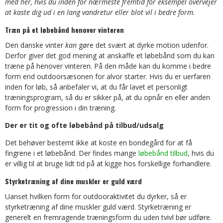
med her, hvis du inden for nærmeste fremtid for eksempel overvejer
at kaste dig ud i en lang vandretur eller blot vil i bedre form.
Træn på et løbebånd henover vinteren
Den danske vinter
kan
gøre det svært at dyrke motion udenfor.
Derfor giver det god mening at anskaffe et løbebånd som du kan
træne på henover vinteren. På den måde kan du komme i bedre
form end outdoorsæsonen for alvor starter. Hvis du er uerfaren
inden for løb, så anbefaler vi, at du får lavet et personligt
træningsprogram, så du er sikker på, at du opnår en eller anden
form for progression i din træning.
Der er tit og ofte løbebånd på tilbud/udsalg
Det behøver bestemt ikke at koste en bondegård for at få
fingrene i et løbebånd. Der findes mange
løbebånd tilbud
, hvis du
er villig til at bruge lidt tid på at kigge hos forskellige forhandlere.
Styrketræning af dine muskler er guld værd
Uanset hvilken form for outdooraktivitet du dyrker, så er
styrketræning af dine muskler guld værd. Styrketræning er
generelt en fremragende træningsform du uden tvivl bør udføre.