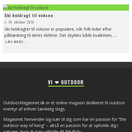
Ski heldragt til voksne
14. oktober 2019
Ski heldragter til voksne er populære, når folk leder efter
påklædning til deres skiferie. Det skyldes både kvaliteten,
...
LÆS MERE...
VI ❤ OUTDOOR
OutdoorMagasinet.dk er et online magasin dedikeret til outdoor
eventyr af enhver tænkelig slags.
Magasinet henvender sig især til dig som har en passion for ”the
outdoor way of living” – altså en passion for at opholde dig i
naturen, hvor du kan udfolde dit friluftsliv.