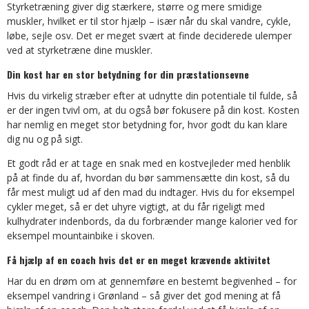
Styrketræning giver dig stærkere, større og mere smidige
muskler, hvilket er til stor hjælp – især når du skal vandre, cykle,
løbe, sejle osv. Det er meget svært at finde deciderede ulemper
ved at styrketræne dine muskler.
Din kost har en stor betydning for din præstationsevne
Hvis du virkelig stræber efter at udnytte din potentiale til fulde, så
er der ingen tvivl om, at du også bør fokusere på din kost. Kosten
har nemlig en meget stor betydning for, hvor godt du kan klare
dig nu og på sigt.
Et godt råd er at tage en snak med en kostvejleder med henblik
på at finde du af, hvordan du bør sammensætte din kost, så du
får mest muligt ud af den mad du indtager. Hvis du for eksempel
cykler meget, så er det uhyre vigtigt, at du får rigeligt med
kulhydrater indenbords, da du forbrænder mange kalorier ved for
eksempel mountainbike i skoven.
Få hjælp af en coach hvis det er en meget krævende aktivitet
Har du en drøm om at gennemføre en bestemt begivenhed – for
eksempel vandring i Grønland – så giver det god mening at få