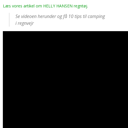
Læs vores artikel om HELLY HANSEN regntøj
.
Se videoen herunder og få 10 tips til camping
i regnvejr