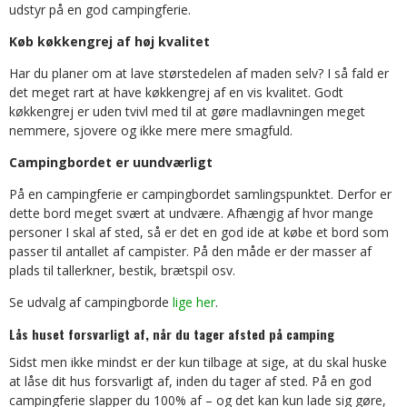
udstyr på en god campingferie.
Køb køkkengrej af høj kvalitet
Har du planer om at lave størstedelen af maden selv? I så fald er
det meget rart at have køkkengrej af en vis kvalitet. Godt
køkkengrej er uden tvivl med til at gøre madlavningen meget
nemmere, sjovere og ikke mere mere smagfuld.
Campingbordet er uundværligt
På en campingferie er campingbordet samlingspunktet. Derfor er
dette bord meget svært at undvære. Afhængig af hvor mange
personer I skal af sted, så er det en god ide at købe et bord som
passer til antallet af campister. På den måde er der masser af
plads til tallerkner, bestik, brætspil osv.
Se udvalg af campingborde
lige her
.
Lås huset forsvarligt af, når du tager afsted på camping
Sidst men ikke mindst er der kun tilbage at sige, at du skal huske
at låse dit hus forsvarligt af, inden du tager af sted. På en god
campingferie slapper du 100% af – og det kan kun lade sig gøre,