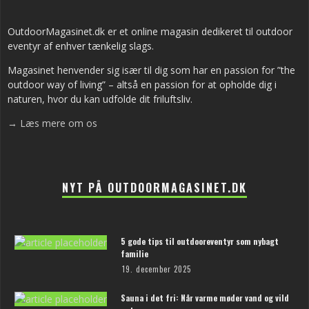
OutdoorMagasinet.dk er et online magasin dedikeret til outdoor
eventyr af enhver tænkelig slags.
Magasinet henvender sig især til dig som har en passion for ”the
outdoor way of living” – altså en passion for at opholde dig i
naturen, hvor du kan udfolde dit friluftsliv.
→ Læs mere om os
NYT PÅ OUTDOORMAGASINET.DK
5 gode tips til outdooreventyr som nybagt
familie
19. december 2025
Sauna i det fri: Når varme møder vand og vild