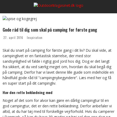
Gode råd til dig som skal på camping for første gang
27. april 2016
Inspiration
Skal du snart på camping for første gang i dit liv? Du skal vide, at
campinglivet er en fantastisk størrelse, der med stor
sandsynlighed vil falde i rigtig god jord hos dig. Dog er det langt
fra sikkert, at du ved særlig meget om, hvordan du skal begå dig
på camping. Derfor har vi lavet denne lille guide som indeholde en
håndfuld gode råd til ”campingnybegyndere”. Læs med her og få
en super start på dit campingliv.
Hav den rette beklædning med
Noget af det som for alvor kan gøre en dårlig campingtur til en
god campingtur, det er den rette beklædning. Derfor anbefaler vi
altid, at du har tøj med til forskellige vejrforhold. Hvis du camperer
i Danmark, så kan du have 30 grader og høj sol den ene dag og