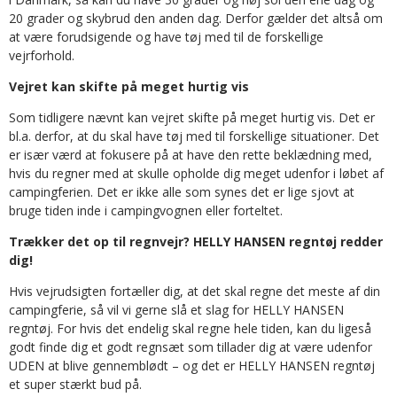
20 grader og skybrud den anden dag. Derfor gælder det altså om
at være forudsigende og have tøj med til de forskellige
vejrforhold.
Vejret kan skifte på meget hurtig vis
Som tidligere nævnt kan vejret skifte på meget hurtig vis. Det er
bl.a. derfor, at du skal have tøj med til forskellige situationer. Det
er især værd at fokusere på at have den rette beklædning med,
hvis du regner med at skulle opholde dig meget udenfor i løbet af
campingferien. Det er ikke alle som synes det er lige sjovt at
bruge tiden inde i campingvognen eller forteltet.
Trækker det op til regnvejr? HELLY HANSEN regntøj redder
dig!
Hvis vejrudsigten fortæller dig, at det skal regne det meste af din
campingferie, så vil vi gerne slå et slag for HELLY HANSEN
regntøj. For hvis det endelig skal regne hele tiden, kan du ligeså
godt finde dig et godt regnsæt som tillader dig at være udenfor
UDEN at blive gennemblødt – og det er HELLY HANSEN regntøj
et super stærkt bud på.