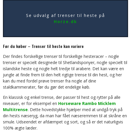
Se udvalg af trenser til heste på
Horze.dk
Før du køber – Trenser til heste kan variere
Der findes forskellige trenser til forskellige hesteracer – nogle
trenser er specielt designede til Shetlandsponyer, nogle specielt til
islandske heste og nogle helt tredje til arabere. Det kan være en
jungle at finde frem til den helt rigtige trense til din hest, og her
kan du med fordel prøve trenser fra nogle af dine
staldkammerater, før du gør det endelige køb.
En klassisk og enkel trense, der passer til hest og rytter på alle
niveauer, er for eksempel en
Horseware Rambo Micklem
Multitrense
. Dette hovedstykke hjælper med at undgå tryk på
din hests næseryg, da man har fået næseremmen til at skråne en
smule. Udseendet er afdæmpet og sort, og så er det naturligvis
100% ægte læder.