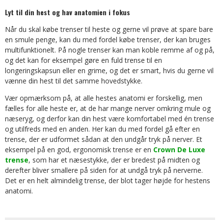
Lyt til din hest og hav anatomien i fokus
Når du skal købe trenser til heste og gerne vil prøve at spare bare
en smule penge, kan du med fordel købe trenser, der kan bruges
multifunktionelt. På nogle trenser kan man koble remme af og på,
og det kan for eksempel gøre en fuld trense til en
longeringskapsun eller en grime, og det er smart, hvis du gerne vil
vænne din hest til det samme hovedstykke.
Vær opmærksom på, at alle hestes anatomi er forskellig, men
fælles for alle heste er, at de har mange nerver omkring mule og
næseryg, og derfor kan din hest være komfortabel med én trense
og utilfreds med en anden. Her kan du med fordel gå efter en
trense, der er udformet sådan at den undgår tryk på nerver. Et
eksempel på en god, ergonomisk trense er en
Crown De Luxe
trense
, som har et næsestykke, der er bredest på midten og
derefter bliver smallere på siden for at undgå tryk på nerverne.
Det er en helt almindelig trense, der blot tager højde for hestens
anatomi.