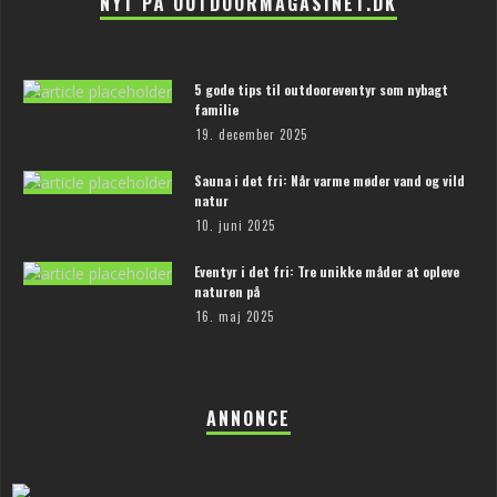
NYT PÅ OUTDOORMAGASINET.DK
5 gode tips til outdooreventyr som nybagt
familie
19. december 2025
Sauna i det fri: Når varme møder vand og vild
natur
10. juni 2025
Eventyr i det fri: Tre unikke måder at opleve
naturen på
16. maj 2025
ANNONCE