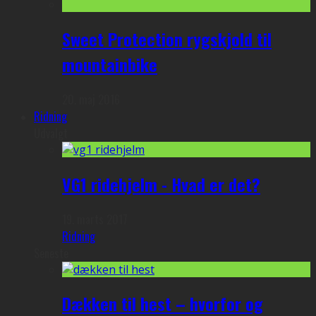
Sweet Protection rygskjold til
mountainbike
20. maj 2016
Ridning
Udvalgt
VG1 ridehjelm - Hvad er det?
19. marts 2017
Ridning
Seneste
Dækken til hest – hvorfor og