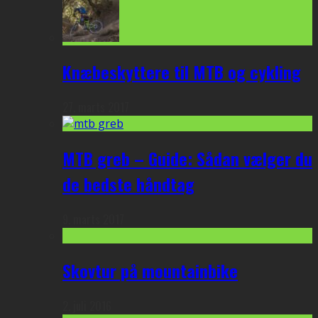
Knæbeskyttere til MTB og cykling
27. marts 2017
MTB greb – Guide: Sådan vælger du
de bedste håndtag
9. marts 2017
Skovtur på mountainbike
2. juli 2016