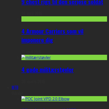
9 chest rigs til den seriøse soldat
14. april 2016
4 Armour Carriers som vil
imponere dig
11. april 2016
4 gode militærstøvler
30. marts 2016
MTB
Udvalgt