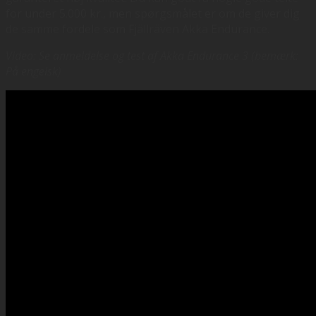
for under 5.000 kr., men spørgsmålet er om de giver dig
de samme fordele som Fjällräven Akka Endurance.
Video: Se anmeldelse og test af Akka Endurance 3 (bemærk:
På engelsk)