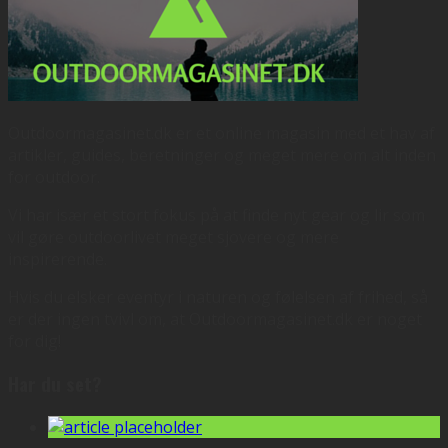
Outdoormagasinet.dk er et online magasin med et hav af
artikler, guides, beretninger og meget mere om alt inden
for outdoor.
Vi har især et stort fokus på at finde nyt gear og lir som
vil gøre outdoorlivet meget sjovere og mere
inspirerende.
Hvis du elsker eventyr i naturen og følelsen af frihed, så
er der ingen tvivl om, at Outdoormagasinet.dk er noget
for dig!
Har du set?