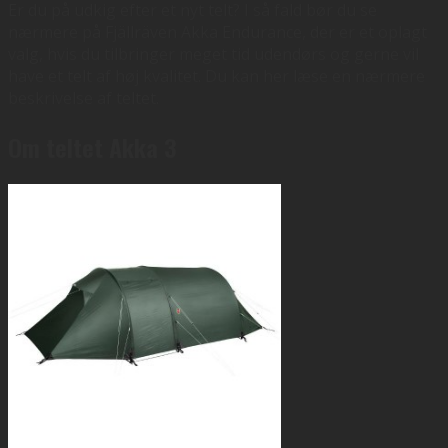
Er du på udkig efter et nyt telt? I så fald bør du se
nærmere på Fjällräven Akka Endurance, der er et oplagt
valg, hvis du tilbringer meget tid udendørs og gerne vil
have et telt af høj kvalitet. Du kan her læse en nærmere
beskrivelse af teltet.
Om teltet Akka 3