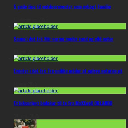
5 gode tips til outdooreventyr som nybagt familie
19. december 2025
Sauna i det fri: Når varme møder vand og vild natur
10. juni 2025
Eventyr i det fri: Tre unikke måder at opleve naturen på
16. maj 2025
Et luksuriøst badekar til to fra MaXXwell ORLANDO
24. april 2025