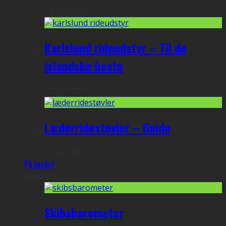
24. april 2017
Karlslund rideudstyr – Til de
islandske heste
22. april 2017
Læderridestøvler – Guide
21. april 2017
På vandet
Udvalgt
Skibsbarometer