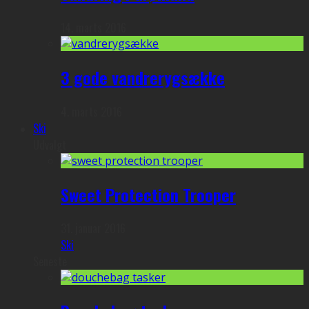
14. marts 2016
3 gode vandrerygsække
4. marts 2016
Ski
Udvalgt
Sweet Protection Trooper
31. januar 2016
Ski
Seneste