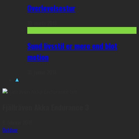
Overlevelsestur
10. marts 2018
Sund livsstil er mere end blot
motion
31. januar 2018
Fjällräven Akka Endurance 3
6. februar 2016
Outdoor