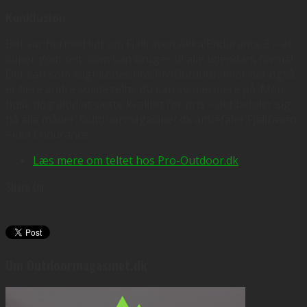
Konklusion
Det var hermed lidt om Fjällräven Akka Endurance 3 – et
super godt telt, som kan bruges til alle udendørs formål.
Det kan som sagt købes hos ProOutdoor, hvor der også
er flere andre solide telte, du kan se nærmere på. Men
husk dog altid at sætte kvalitet før pris – det betaler sig
på alle måder. Outdoormagasinet.dk anbefaler Fjällräven
Akka Endurance.
Læs mere om teltet hos Pro-Outdoor.dk
Share On:
Om Outdoormagasinet.dk