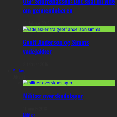
OGP Snurrebassen: Det skal du vide
om gennemløberen
18. februar 2016
Geoff Anderson og Simms
vadejakker
2. februar 2016
Militær
Udvalgt
Militær overskudslager
11. marts 2018
Militær