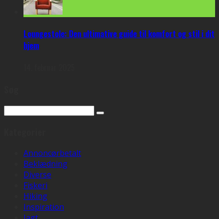
Loungestole: Den ultimative guide til komfort og stil i dit
hjem
14. februar 2025
Søg
Kategorier
Annoncørbetalt
Beklædning
Diverse
Fiskeri
Hiking
Inspiration
Jagt