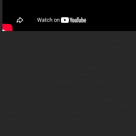
Søvn er nemlig super vigtigt og derfor er det relevant at
have et godt telt at sove i – især hvis vejrforholdene
driller. Dette Fjällräven-telt beskytter godt mod vejr og
vind, hvorfor du er garanteret en god nattesøvn i forhold
til, hvis du vælger et billigt eller bare middelmådigt telt.
Kortsigtet kommer du altså til at sove langt bedre, hvis
du køber et godt telt, og det er et af de bedste
argumenter, vi kan give.
Langsigtet er der også flere fordele – eksempelvis holder
et dyrt telt noget længere end et billigt telt – simpelthen
af den grund, at materialet er bedre. Derfor kan du
sagtens påstå, at det også betaler sig i længden at
investere lidt flere penge i et godt telt frem for at købe et
nyt hvert andet år.