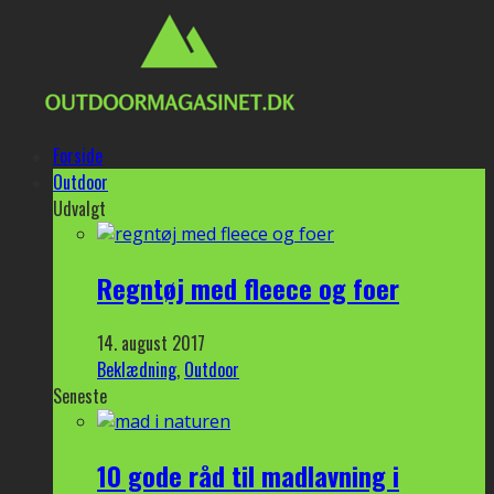
Forside
Outdoor
Udvalgt
Regntøj med fleece og foer
14. august 2017
Beklædning
,
Outdoor
Seneste
10 gode råd til madlavning i