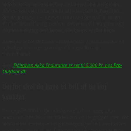
altid holdes ren og klar. Derfor kan du altid bruge det,
når du skal overnatte i naturen – uanset hvilken årstid,
det drejer sig om – og hvor i naturen det er. Fjällräven
kan med fordel bruges både i skoven, på hikingture og
på almindelige græsplæner. Alle behov er dækkede.
Generelt set er det bare et super valg, hvis du ønsker et
telt af god kvalitet, som du vil bruge i flere år
fremadrettet.
Pris:
Fjällräven Akka Endurance er set til 5.000 kr. hos
Pro-
Outdoor.dk
Derfor skal du have et telt af en høj
kvalitet
Prisen på 5.000 kr. får måske nogle til at kigge efter
andre muligheder, men både kort- og langsigtet giver det
altså bedst mening at bruge penge på et telt, hvor du er
garanteret høj kvalitet. Du kan godt få nogle gode telte