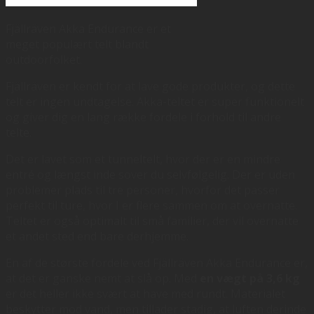
Fjällräven Akka Endurance er et
meget populært telt blandt
outdoorfolket.
Fjällräven er kendt for at lave gode produkter, og dette
telt er ingen undtagelse. Akka-teltet er super funktionelt
og giver dig en lang række fordele i forhold til andre
telte.
Det er lavet som et tunneltelt, hvor der er en mindre
entré og længst inde sover du selvfølgelig. Der er uden
problemer plads til tre personer, hvorfor det passer
perfekt til ture, hvor I er flere sammen om at overnatte.
Teltet er også optimalt til små familier, der vil overnatte
et andet sted end bare derhjemme.
En af de største fordele ved Fjällräven Akka Endurance er,
at det er ganske nemt at slå op. Med
en vægt på 3,6 kg
er det heller ikke svært at have med rundt. Materialet
beskytter mod vand, men tillader stadig, at luften derinde