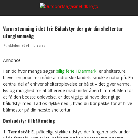
Varm stemning i det fri: Båludstyr der gør din sheltertur
uforglemmelig
4. oktober 2024
Diverse
Annonce
I en tid hvor mange søger
billig ferie i Danmark
, er shelterture
blevet en populær måde at udforske landets smukke natur på. En
central del af enhver shelteroplevelse er bålet – det giver varme,
lys og mulighed for at tilberede mad under åben himmel. Men for
at få den bedste oplevelse, er det vigtigt at have det rigtige
båludstyr med. Lad os dykke ned i, hvad du bør pakke for at blive
bålmester på din næste sheltertur.
Basisudstyr til båltænding
Tændstål
: Et pålideligt stykke udstyr, der fungerer selv under