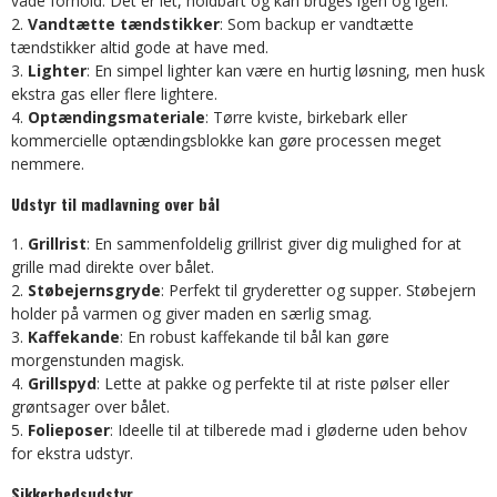
våde forhold. Det er let, holdbart og kan bruges igen og igen.
Vandtætte tændstikker
: Som backup er vandtætte
tændstikker altid gode at have med.
Lighter
: En simpel lighter kan være en hurtig løsning, men husk
ekstra gas eller flere lightere.
Optændingsmateriale
: Tørre kviste, birkebark eller
kommercielle optændingsblokke kan gøre processen meget
nemmere.
Udstyr til madlavning over bål
Grillrist
: En sammenfoldelig grillrist giver dig mulighed for at
grille mad direkte over bålet.
Støbejernsgryde
: Perfekt til gryderetter og supper. Støbejern
holder på varmen og giver maden en særlig smag.
Kaffekande
: En robust kaffekande til bål kan gøre
morgenstunden magisk.
Grillspyd
: Lette at pakke og perfekte til at riste pølser eller
grøntsager over bålet.
Folieposer
: Ideelle til at tilberede mad i gløderne uden behov
for ekstra udstyr.
Sikkerhedsudstyr