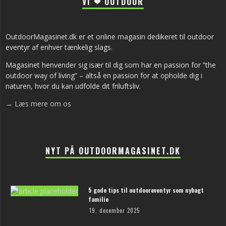
VI ❤ OUTDOOR
OutdoorMagasinet.dk er et online magasin dedikeret til outdoor
eventyr af enhver tænkelig slags.
Magasinet henvender sig især til dig som har en passion for ”the
outdoor way of living” – altså en passion for at opholde dig i
naturen, hvor du kan udfolde dit friluftsliv.
→ Læs mere om os
NYT PÅ OUTDOORMAGASINET.DK
5 gode tips til outdooreventyr som nybagt
familie
19. december 2025